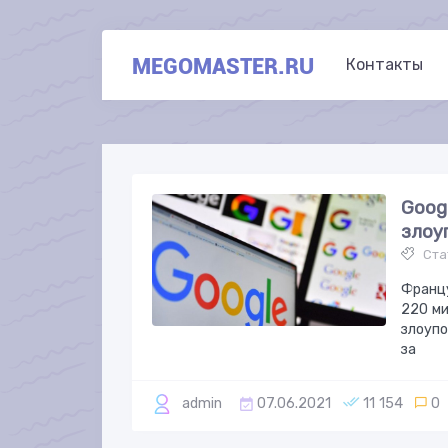
MEGOMASTER.RU
Контакты
Goog
злоу
Ста
Францу
220 ми
злоупо
за
admin
07.06.2021
11 154
0