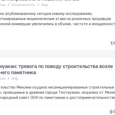
тьи
/
Безопасность
/
Мир
но опубликованному сегодня новому исследованию,
атизированные мошеннические атаки на розничных продавцов
онной коммерции увеличились в объеме, частоте и изощренност
1
иуакан: тревога по поводу строительства возле
него памятника
тьи
/
Мир
тельство Мексики осудило несанкционированные строительные
, проводимые в древнем городе Теотиуакан, недалеко от Мехик
народный совет ООН по памятникам и достопримечательностя
0