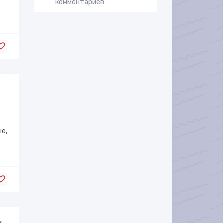
комментариев
ые,
я