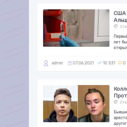
США 
Альц
Ста
Первый
лет б
открыл
admin
07.06.2021
10 331
0
Колл
Прот
Ста
Бывший
аресто
другог