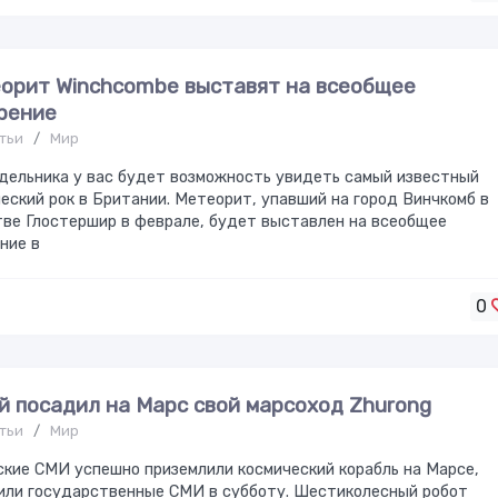
орит Winchcombe выставят на всеобщее
рение
тьи
/
Мир
дельника у вас будет возможность увидеть самый известный
еский рок в Британии. Метеорит, упавший на город Винчкомб в
ве Глостершир в феврале, будет выставлен на всеобщее
ние в
0
й посадил на Марс свой марсоход Zhurong
тьи
/
Мир
кие СМИ успешно приземлили космический корабль на Марсе,
или государственные СМИ в субботу. Шестиколесный робот