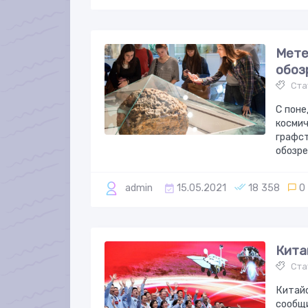
Мете
обоз
Ста
С поне
космич
графст
обозре
admin
15.05.2021
18 358
0
Кита
Ста
Китайс
сообщ