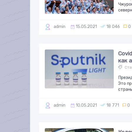
Чжурон
север
admin
15.05.2021
18 046
0
Covi
как 
Ста
Презид
Это пр
страны
admin
10.05.2021
18 771
0