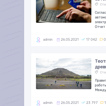
Ста
Соглас
автом
электр
Отчет
admin
26.05.2021
17 042
0
Теот
древ
Ста
Прави
работы
Между
admin
26.05.2021
23 797
1