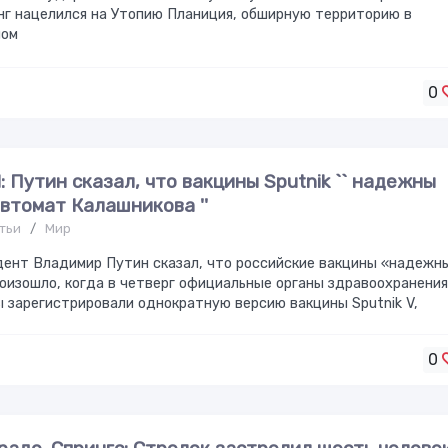
г нацелился на Утопию Планиция, обширную территорию в
ном
0
d: Путин сказал, что вакцины Sputnik `` надежны
автомат Калашникова ''
тьи
/
Мир
ент Владимир Путин сказал, что российские вакцины «надежн
оизошло, когда в четверг официальные органы здравоохранени
 зарегистрировали однократную версию вакцины Sputnik V,
0