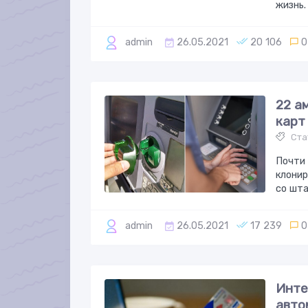
жизнь.
admin
26.05.2021
20 106
0
22 а
карт
Ста
Почти 
клонир
со шта
admin
26.05.2021
17 239
0
Инте
авто