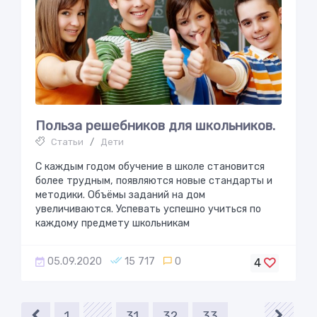
Пoльзa рeшeбникoв для шкoльникoв.
Статьи
/
Дети
С каждым годом обучение в школе становится
более трудным, появляются новые стандарты и
методики. Объёмы заданий на дом
увеличиваются. Успевать успешно учиться по
каждому предмету школьникам
05.09.2020
15 717
0
4
1
...
31
32
33