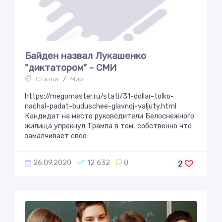
Байден назвал Лукашенко
"диктатором" - СМИ
Статьи
/
Мир
https://megomaster.ru/stati/31-dollar-tolko-
nachal-padat-buduschee-glavnoj-valjuty.html
Кандидат на место руководители Белоснежного
жилища упрекнул Трампа в том, собственно что
замалчивает свое
26.09.2020
12 632
0
2