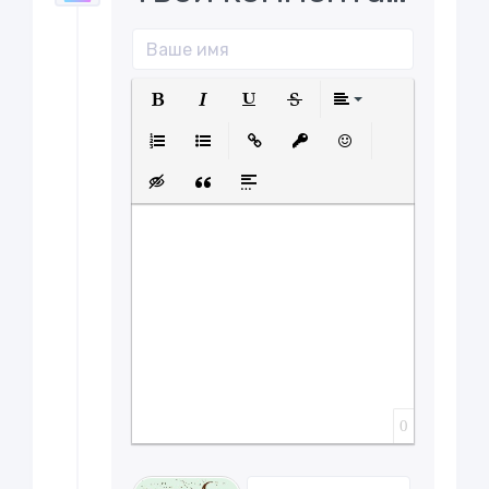
Полужирный
Курсив
Подчеркнутый
Зачеркнутый
Выравнива
Нумерованный список
Маркированный список
Вставить ссылку
Вставить защищенну
Вставить смайл
Вставка скрытого текста
Вставка цитаты
Вставка спойлера
0