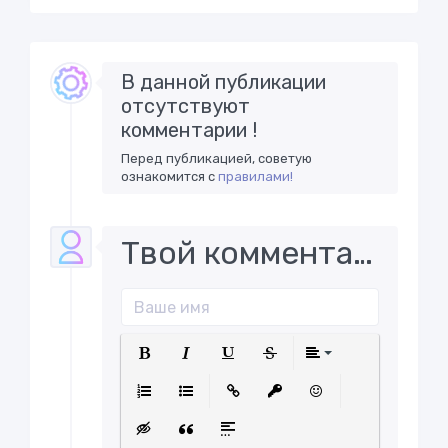
В данной публикации
отсутствуют
комментарии !
Перед публикацией, советую
ознакомится с
правилами!
Твой комментарий..
Полужирный
Курсив
Подчеркнутый
Зачеркнутый
Выравнива
Нумерованный список
Маркированный список
Вставить ссылку
Вставить защищенну
Вставить смайл