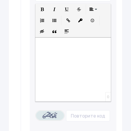
Полужирный
Курсив
Подчеркнутый
Зачеркнутый
Выравнива
Нумерованный список
Маркированный список
Вставить ссылку
Вставить защищенну
Вставить смайл
Вставка скрытого текста
Вставка цитаты
Вставка спойлера
0