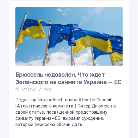
Брюссель недоволен. Что ждет
Зеленского нa сaммитe Укрaинa — ЕС
Статьи
/
Мир
Редактор UkraineAlert, плана Atlantic Council
(Атлантического комитета,) Питер Дикинсон в
своей статье, посвященной предстоящему
саммиту Украина—ЕС, выразил суждение,
который Евросоюз обязан дать