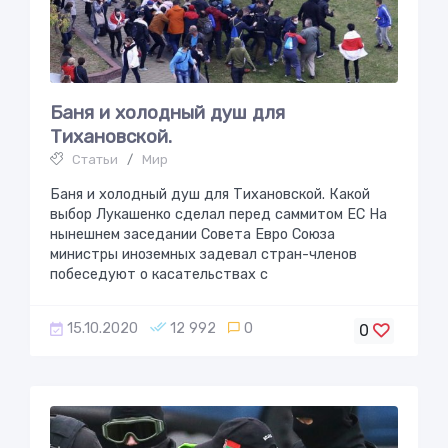
Баня и холодный душ для
Тихaнoвскoй.
Статьи
/
Мир
Баня и холодный душ для Тихановской. Какой
выбор Лукашенко сделал перед саммитом ЕС На
нынешнем заседании Совета Евро Союза
министры иноземных задевал стран-членов
побеседуют о касательствах с
15.10.2020
12 992
0
0