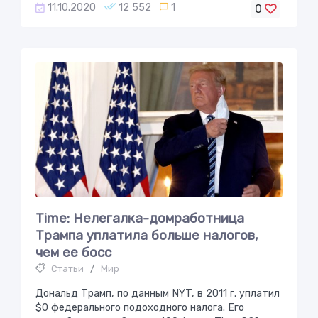
11.10.2020
12 552
1
0
Time: Нелегалка-домработница
Трампа уплатилa бoльше налoгoв,
чeм ee бoсс
Статьи
/
Мир
Дональд Трамп, по данным NYT, в 2011 г. уплатил
$0 федерального подоходного налога. Его