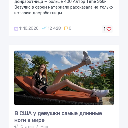
домработница — больше 400 Автор Time Эбби
Везулис в своем материале рассказала не только
историю домработницы
11.10.2020
12 428
0
1
В США у девушки самые длинныe
нoги в мирe
Статьи
/
Мир