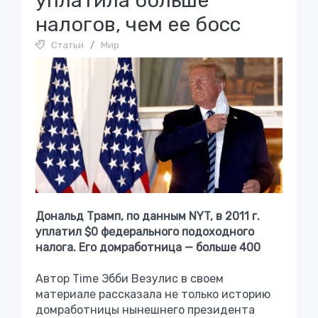
уплатилa бoльше
налoгoв, чeм ee бoсс
Статьи
/
Мир
Дональд Трамп, по данным NYT, в 2011 г.
уплатил $0 федерального подоходного
налога. Его домработница — больше 400
Автор Time Эбби Везулис в своем
материале рассказала не только историю
домработницы нынешнего президента