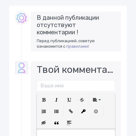
В данной публикации
отсутствуют
комментарии !
Перед публикацией, советую
ознакомится с
правилами!
Твой комментарий..
Полужирный
Курсив
Подчеркнутый
Зачеркнутый
Выравнива
Нумерованный список
Маркированный список
Вставить ссылку
Вставить защищенну
Вставить смайл
Вставка скрытого текста
Вставка цитаты
Вставка спойлера