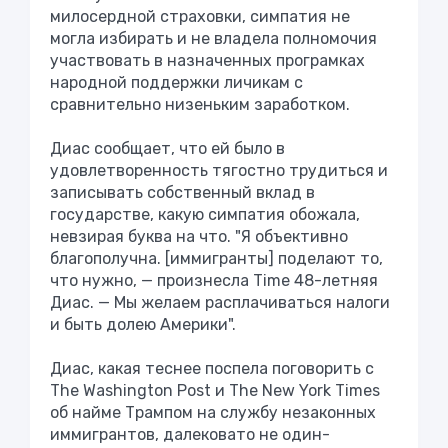
милосердной страховки, симпатия не
могла избирать и не владела полномочия
участвовать в назначенных програмках
народной поддержки личикам с
сравнительно низеньким заработком.
Диас сообщает, что ей было в
удовлетворенность тягостно трудиться и
записывать собственный вклад в
государстве, какую симпатия обожала,
невзирая буква на что. "Я объективно
благополучна. [иммигранты] поделают то,
что нужно, — произнесла Time 48-летняя
Диас. — Мы желаем расплачиваться налоги
и быть долею Америки".
Диас, какая теснее поспела поговорить с
The Washington Post и The New York Times
об найме Трампом на службу незаконных
иммигрантов, далековато не один-