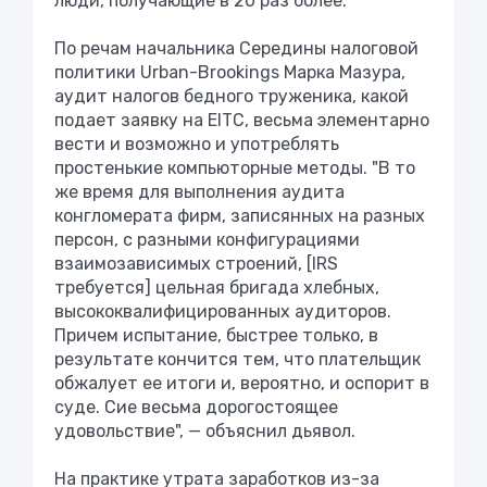
люди, получающие в 20 раз более.
По речам начальника Середины налоговой
политики Urban-Brookings Марка Мазура,
аудит налогов бедного труженика, какой
подает заявку на EITC, весьма элементарно
вести и возможно и употреблять
простенькие компьюторные методы. "В то
же время для выполнения аудита
конгломерата фирм, записянных на разных
персон, с разными конфигурациями
взаимозависимых строений, [IRS
требуется] цельная бригада хлебных,
высококвалифицированных аудиторов.
Причем испытание, быстрее только, в
результате кончится тем, что плательщик
обжалует ее итоги и, вероятно, и оспорит в
суде. Сие весьма дорогостоящее
удовольствие", — объяснил дьявол.
На практике утрата заработков из-за