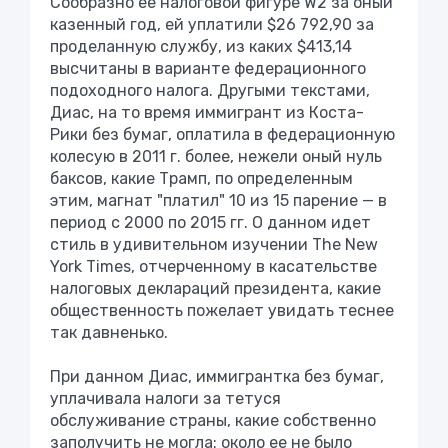
Сообразно ее налоговой фигуре W2 за оный
казенный год, ей уплатили $26 792,90 за
проделанную службу, из каких $413,14
высчитаны в варианте федерационного
подоходного налога. Другыми текстами,
Диас, на то время иммигрант из Коста-
Рики без бумаг, оплатила в федерационную
колесую в 2011 г. более, нежели оный нуль
баксов, какие Трамп, по определенным
этим, магнат "платил" 10 из 15 парение — в
период с 2000 по 2015 гг. О данном идет
стиль в удивительном изучении The New
York Times, отчерченному в касательстве
налоговых деклараций президента, какие
общественность пожелает увидать теснее
так давненько.
При данном Диас, иммигрантка без бумаг,
уплачивала налоги за тетуся
обслуживание страны, какие собственно
заполучить не могла: около ее не было