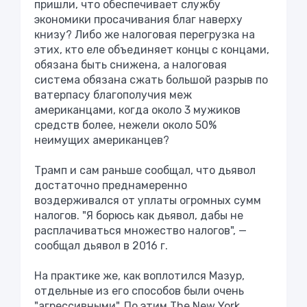
пришли, что обеспечивает службу
экономики просачивания благ наверху
книзу? Либо же налоговая перегрузка на
этих, кто еле объединяет концы с концами,
обязана быть снижена, а налоговая
система обязана сжать большой разрыв по
ватерпасу благополучия меж
американцами, когда около 3 мужиков
средств более, нежели около 50%
неимущих американцев?
Трамп и сам раньше сообщал, что дьявол
достаточно преднамеренно
воздерживался от уплаты огромных сумм
налогов. "Я борюсь как дьявол, дабы не
расплачиваться множество налогов", —
сообщал дьявол в 2016 г.
На практике же, как воплотился Мазур,
отдельные из его способов были очень
"агрессивными". По этим The New York