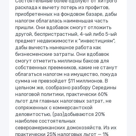
Состоятельные более одолуют от хитрого
расклада к вычету потерь из профитов,
приобретенных на фондовом базаре, дабы
налогом облагалась наименьшая часть
пришли. Они вдобавок смогут отложить
другой, беспристрастный, 4-ый либо 5-ый
предмет недвижимости к "инвестициям",
дабы вычесть нынешное работа как
бизнесменские затраты. Они вдобавок
смогут отметить миллионы баксов для
собственных преемников, какие не станут
облагаться налогом на имущество, покуда
сумма не превзойдет $11 миллионов. В
цельном же, сообразно разбору Середины
налоговой политики, практически 60%
льгот для главных налоговых затрат, не
сопряженных с коммерсантской
деловитостью, (раз)добываются 20%
наиболее состоятельных
североамериканских домохозяйств. Из их
практически 25% налоговых льгот — 1%