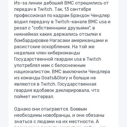
Из-за линии дебошей ВМС отрешились от
передач в Twitch. Так, 13 сентября
профессионал по кадрам Брэндон Чендлер
водил передачу в Twitch-канале ВМС usа и
резал с "собственными друзьями", в
никнеймах каких держались отсылки к
бомбардировке Нагасаки американцами и
расистские оскорбления. На той же
недельке член киберкоманды
Государственной гвардии usа в Twitch
употреблял мем с белоснежным
националистом. ВМС выключили Чендлера
из команды Goats&Glory и больше не
являются в Twitch. Государственная
гвардия вдобавок декларировала, что
поймет интервал.
Однако они отыграются. Боевым
необходимы новобранцы, и они обязаны
знаться с людами на их местности. А