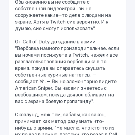
Обыкновенно вы не сообщите с
собственной видеоигрой…вы не
сооружаете какие—то дела с людами на
экране. Хотя в Twitch сие вероятно. И я
думаю, сие смогут использовать".
От Call of Duty до здание в армии
"Вербовка намного производительнее, если
вы ночами посижуете в Twitch, нежели все
разглагольствования вербовщика в то
время, покуда вы стараетесь скушать
собственные куриные наггетсы, —
сообщает Ул. — Вы не элементарно видите
American Sniper. Вы часами знаетесь с
вербовщиком, покуда дьявол обливает на
вас с экрана боевую пропаганду".
Сковлунд, меж тем, забавы, как закон,
принимает как метод разузнать что-
нибудь о армии. "Не мыслю, что кто-то из
их пошел в армию, поэтому что резал в Call