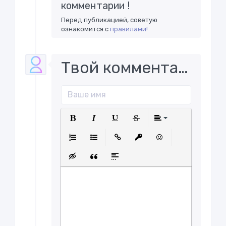
комментарии !
Перед публикацией, советую
ознакомится с
правилами!
Твой комментарий..
Полужирный
Курсив
Подчеркнутый
Зачеркнутый
Выравнива
Нумерованный список
Маркированный список
Вставить ссылку
Вставить защищенну
Вставить смайл
Вставка скрытого текста
Вставка цитаты
Вставка спойлера