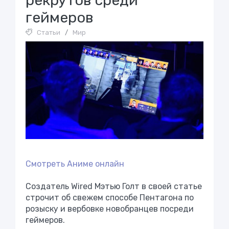
рeкрутов срeди
гeймeрoв
Статьи
/
Мир
Смотреть Аниме онлайн
Создатель Wired Мэтью Голт в своей статье
строчит об свежем способе Пентагона по
розыску и вербовке новобранцев посреди
геймеров.