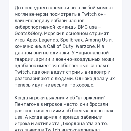
До последнего времени вы в любой момент
могли вечером посмотреть в Twitch он-
лайн-передачу забавы членов
киберспортивной команды ВМС usа —
Goats&Glory. Моряки в основном стримят
игры Apex Legends, Spellbreak, Among Us и,
конечно же, в Call of Duty: Warzone. И в
данном они не одиноки. У Национальной
гвардии, армии и военно-воздушных мощи
вдобавок имеется собственные каналы в
Twitch, где они ведут стримы видеоигр и
разговаривают с людами. Однако дела у их
теперь идут не весьма-то хорошо.
Когда игроки выяснили об "вторжении"
Пентагона в игровое место, они бросали
разговор известиями об боевых зверствах
usа. А когда армия и армада забанили
игрока и активиста Джордана Ула за то,
что дьявол в Twitch высокомерничал