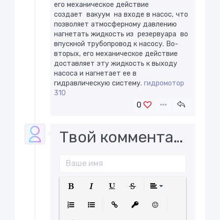
его механическое действие
создает вакуум на входе в насос, что
позволяет атмосферному давлению
нагнетать жидкость из резервуара во
впускной трубопровод к насосу. Во-
вторых, его механическое действие
доставляет эту жидкость к выходу
насоса и нагнетает ее в
гидравлическую систему. ​
гидромотор
310
0
Твой комментарий..
Полужирный
Курсив
Подчеркнутый
Зачеркнутый
Выравнива
Нумерованный список
Маркированный список
Вставить ссылку
Вставить защищенну
Вставить смайл