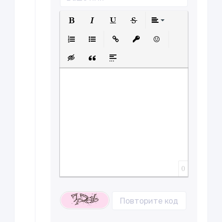
Полужирный
Курсив
Подчеркнутый
Зачеркнутый
Выравнива
Нумерованный список
Маркированный список
Вставить ссылку
Вставить защищенну
Вставить смайл
Вставка скрытого текста
Вставка цитаты
Вставка спойлера
0