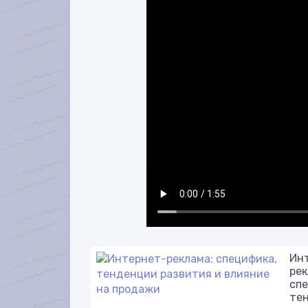
Ин
рек
спе
те