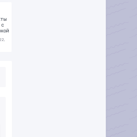
кты
 с
вкой
22,