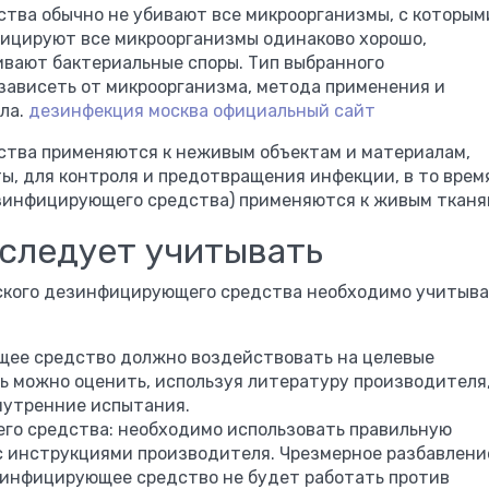
ва обычно не убивают все микроорганизмы, с которым
фицируют все микроорганизмы одинаково хорошо,
ивают бактериальные споры. Тип выбранного
ависеть от микроорганизма, метода применения и
ла.
дезинфекция москва официальный сайт
тва применяются к неживым объектам и материалам,
ы, для контроля и предотвращения инфекции, в то врем
зинфицирующего средства) применяются к живым тканя
следует учитывать
ского дезинфицирующего средства необходимо учитыв
ее средство должно воздействовать на целевые
 можно оценить, используя литературу производителя
нутренние испытания.
о средства: необходимо использовать правильную
с инструкциями производителя. Чрезмерное разбавлени
зинфицирующее средство не будет работать против