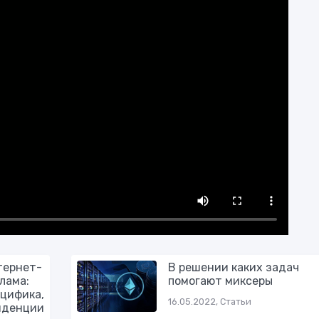
тернет-
В решении каких задач
лама:
помогают миксеры
цифика,
16.05.2022, Статьи
нденции