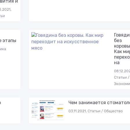
вития и
0.2021,
тьи
Говяди
е этапы
без
коровы
мика
Как ми
перех
на
08.12.20
Статьи /
Экономи
ю
Чем занимается стоматол
03.11.2021, Статьи / Общество