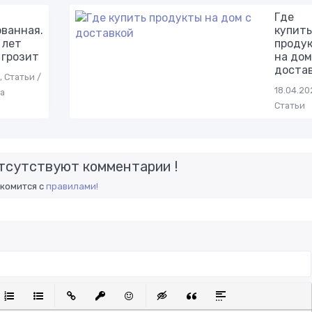
Где
ванная.
купить
 лет
проду
 грозит
на дом
доста
, Статьи /
18.04.20
а
Статьи
тсутствуют комментарии !
акомится с
правилами!