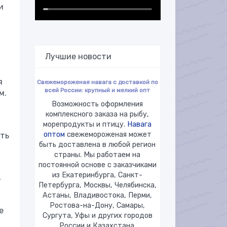
и
Лучшие новости
я
Свежемороженая навага с доставкой по
всей России: крупный и мелкий опт
м.
Возможность оформления
комплексного заказа на рыбу,
морепродукты и птицу.
Навага
оптом
свежемороженая может
ать
быть доставлена в любой регион
страны. Мы работаем на
постоянной основе с заказчиками
из Екатеринбурга, Санкт-
,
Петербурга, Москвы, Челябинска,
Астаны, Владивостока, Перми,
Ростова-на-Дону, Самары,
е
Сургута, Уфы и других городов
России и Казахстана.