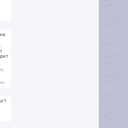
на
.
р
одит
20,
ка
ог?