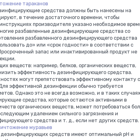
тожение тараканов
езинфицирующие средства должны быть нанесены на
ируют, в течение достаточного времени, чтобы
инструкциях производителя указано необходимое врем
многие разбавленные дезинфицирующие средства со
готовления разбавленного дезинфицирующего средства
ользовать до» или «срок годности» в соответствии с
Просроченный запас или инактивированный продукт не
екции.
их веществ: например, белков, органических веществ,
низить эффективность дезинфицирующего средства.
хностях могут препятствовать эффективному контакту 
Для эффективной дезинфекции обычно требуется
тов. Однако это не всегда возможно, и в таких случая
ирующие средства, которые остаются активными в
честв органических веществ, может потребоваться бо
оследующим удалением сильного загрязнения и
цирующего средства и т. д., если нет других средств.
ничтожение муравьев
о дезинфицирующих средств имеют оптимальный pH и