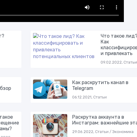
т?
Что такое лид
Как
классифициро
и привлекать
09.02.2022, Статьи
Как раскрутить канал в
бзор
Telegram
06.12.2021, Статьи
такое
Раскрутка аккаунта в
мещение
Инстаграм: важнейшие эт
ламы?
29.06.2022, Статьи / Экономика