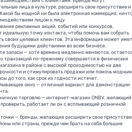
 взаимодействия с клиентами.
Бренды могут
тельные лица в культуре, расширять свое присутствие и
Какой бы мощной ни была электронная коммерция, ничт
имодействием лицом к лицу.
вание рекламных акций, событий или конкурсов,
 идеальную точку контакта, чтобы помочь вам собрать
ь своих целевых клиентов. Эта информация может име
ения будущими действиями во всем бизнесе.
те запасы — хотя времена медленно меняются, остаетс
во транзакций по-прежнему совершается в физических
магазина в районе с высокой проходимостью на две
рочности и стимулировать продажи или помочь модным
ы до того, как срок их годности истечет.
плывающее окно — отличный вариант для демонстрации
нта.
ничную торговлю — интернет-магазин DNBV, желающий
проверить, работает ли он с всплывающей розничной
 точки — бренды, желающие расширить свое присутстви
йоны или страны, прежде чем брать на себя большие