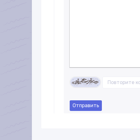
Полужирный
Курсив
Подчеркнуты
Зачеркн
Отправить