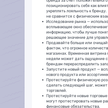
бренда за счет положительного
позиционировать себя как влия
укреплять лояльность к бренду.
не сравнится с физическим вза
Исследование рынка — использо
всплывающее окно обеспечивает
информацию, чтобы лучше понят
решающее значение для управл
Продавайте больше или очищай
фактом, что огромное количест
магазинах. Временная витрина 
недели может дать ощущение с
брендам перераспределить запас
Запустите новый продукт — вс
нового продукта или ассортиме
Протестируйте физическую роз
сделать следующий шаг, может 
торговлей.
Протестируйте новые торговые
могут протестировать новые ра
финансовые обязательства.