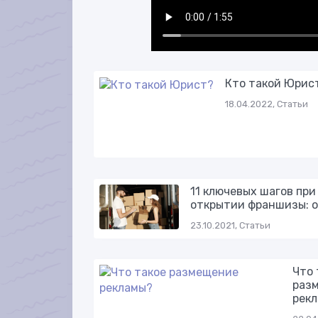
Кто такой Юрис
18.04.2022, Статьи
11 ключевых шагов при
открытии франшизы: о
23.10.2021, Статьи
Что 
раз
рек