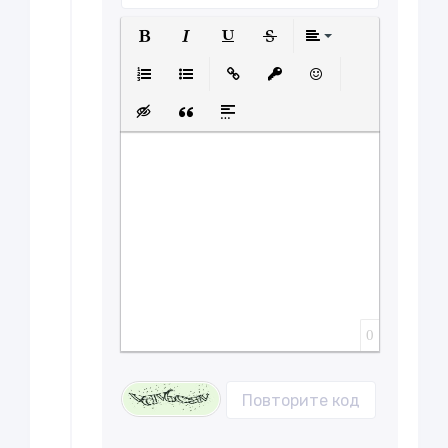
Полужирный
Курсив
Подчеркнутый
Зачеркнутый
Выравнива
Нумерованный список
Маркированный список
Вставить ссылку
Вставить защищенну
Вставить смайл
Вставка скрытого текста
Вставка цитаты
Вставка спойлера
0