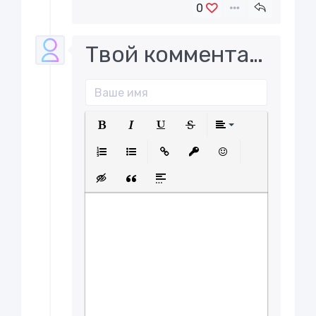
0
Твой комментарий..
Полужирный
Курсив
Подчеркнутый
Зачеркнутый
Выравнива
Нумерованный список
Маркированный список
Вставить ссылку
Вставить защищенну
Вставить смайл
Вставка скрытого текста
Вставка цитаты
Вставка спойлера