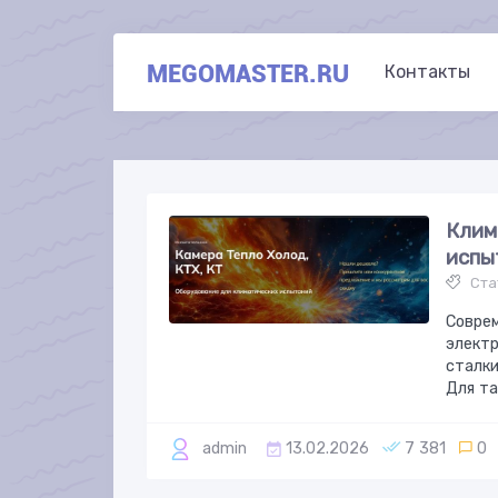
MEGOMASTER.RU
Контакты
Клим
испы
Ста
Совре
электр
сталк
Для та
admin
13.02.2026
7 381
0