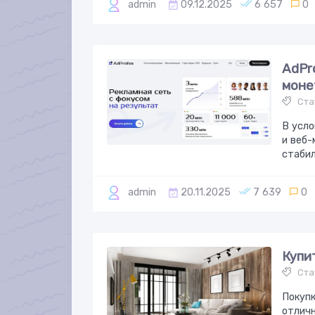
admin
09.12.2025
6 657
0
AdPr
моне
Ста
В усло
и веб
стабил
admin
20.11.2025
7 639
0
Купи
Ста
Покупк
отличн