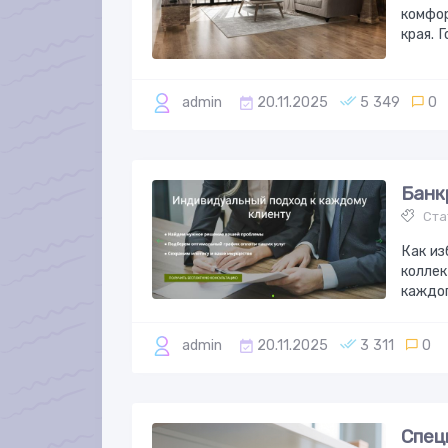
комфо
края. 
admin
20.11.2025
5 349
0
Банк
Ста
Как из
коллек
каждог
admin
20.11.2025
3 311
0
Спец