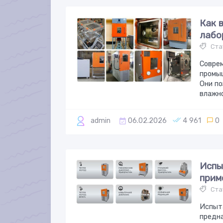
Как 
лабо
Ста
Соврем
промыш
Они по
влажно
admin
06.02.2026
4 961
0
Испы
прим
Ста
Испыт
предна