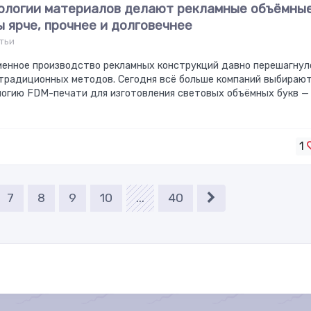
ологии материалов делают рекламные объёмны
ы ярче, прочнее и долговечнее
тьи
менное производство рекламных конструкций давно перешагнул
традиционных методов. Сегодня всё больше компаний выбираю
логию FDM-печати для изготовления световых объёмных букв —
1
7
8
9
10
...
40