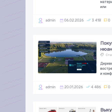
матери
или
admin
06.02.2026
3 418
0
Поку
нюан
Ста
Деревя
востре
и комф
admin
20.01.2026
4 486
0
Выку