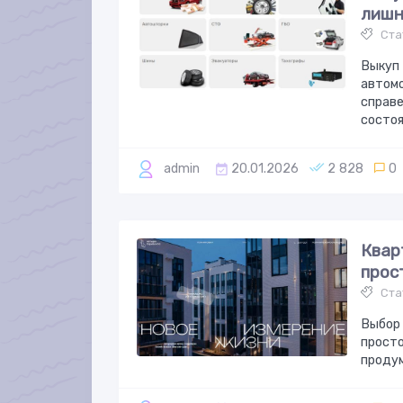
лишн
Ста
Выкуп 
автомо
справе
состоя
admin
20.01.2026
2 828
0
Квар
прос
Ста
Выбор 
просто
продум