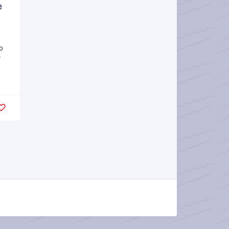
е
о
т