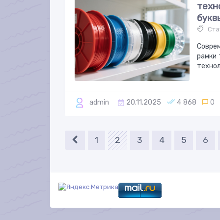
техн
букв
Ста
Совре
рамки 
техно
admin
20.11.2025
4 868
0
1
2
3
4
5
6