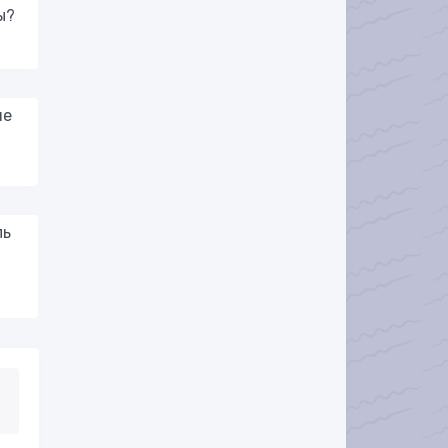
ы?
ие
ль