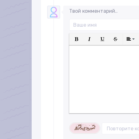
Твой комментарий..
Полужирный
Курсив
Подчеркнуты
Зачеркн