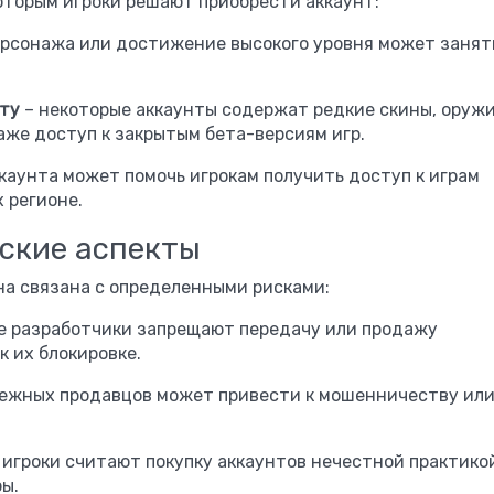
оторым игроки решают приобрести аккаунт:
ерсонажа или достижение высокого уровня может занят
нту
– некоторые аккаунты содержат редкие скины, оружи
же доступ к закрытым бета-версиям игр.
ккаунта может помочь игрокам получить доступ к играм
 регионе.
ские аспекты
она связана с определенными рисками:
е разработчики запрещают передачу или продажу
к их блокировке.
дежных продавцов может привести к мошенничеству ил
 игроки считают покупку аккаунтов нечестной практико
ры.