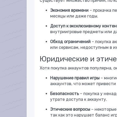
Существует множество причин, по к
Экономия времени
– прокачка п
месяцы или даже годы.
Доступ к эксклюзивному конте
внутриигровые предметы или да
Обход ограничений
– покупка а
или сервисам, недоступным в их
Юридические и этиче
Хотя покупка аккаунтов популярна, 
Нарушение правил игры
– многи
аккаунтов, что может привести 
Безопасность
– покупка у нена
утрате доступа к аккаунту.
Этические вопросы
– некоторые
так как это нарушает баланс иг