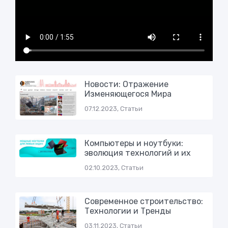
Новости: Отражение
Изменяющегося Мира
07.12.2023, Статьи
Компьютеры и ноутбуки:
эволюция технологий и их
02.10.2023, Статьи
Современное строительство:
Технологии и Тренды
03.11.2023, Статьи