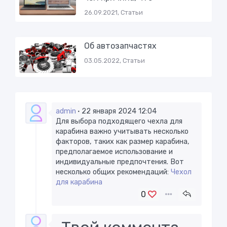
26.09.2021, Статьи
Об автозапчастях
03.05.2022, Статьи
admin
22 января 2024 12:04
Для выбора подходящего чехла для
карабина важно учитывать несколько
факторов, таких как размер карабина,
предполагаемое использование и
индивидуальные предпочтения. Вот
несколько общих рекомендаций: ​
Чехол
для карабина
0