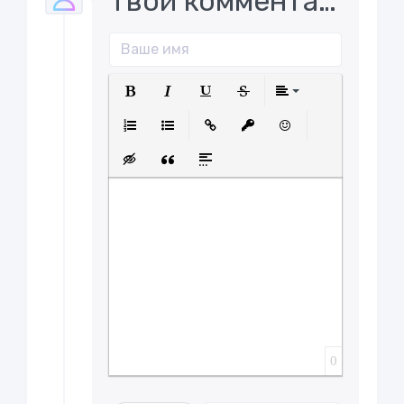
Твой комментарий..
Полужирный
Курсив
Подчеркнутый
Зачеркнутый
Выравнива
Нумерованный список
Маркированный список
Вставить ссылку
Вставить защищенну
Вставить смайл
Вставка скрытого текста
Вставка цитаты
Вставка спойлера
0