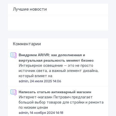
Лучшие новости
Комментарии
Внедряем AR/VR: как дополненная и
виртуальная реальность меняют бизнес
Интерьерное освещение — это не просто
источник света, а важный элемент дизайна,
который влияет на
admin, 24 июля 2025 14:06
Написать статью антикварный магазин
Интернет-магазин Петрович предлагает
большой выбор товаров для стройки и ремонта
по низким ценам
admin, 14 ноября 2024 14:18