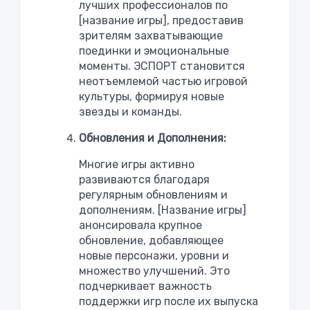
лучших профессионалов по
[название игры], предоставив
зрителям захватывающие
поединки и эмоциональные
моменты. ЭСПОРТ становится
неотъемлемой частью игровой
культуры, формируя новые
звезды и команды.
Обновления и Дополнения:
Многие игры активно
развиваются благодаря
регулярным обновлениям и
дополнениям. [Название игры]
анонсировала крупное
обновление, добавляющее
новые персонажи, уровни и
множество улучшений. Это
подчеркивает важность
поддержки игр после их выпуска