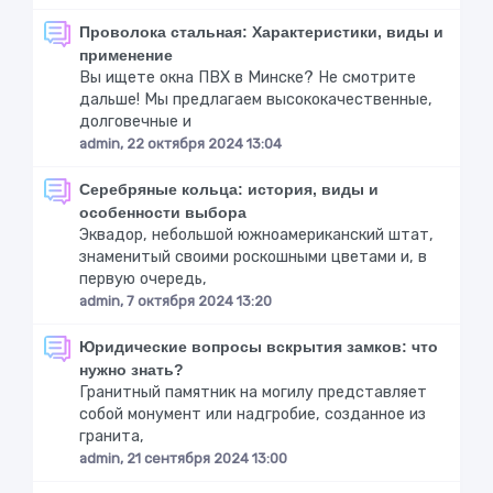
Проволока стальная: Характеристики, виды и
применение
Вы ищете окна ПВХ в Минске? Не смотрите
дальше! Мы предлагаем высококачественные,
долговечные и
admin, 22 октября 2024 13:04
Серебряные кольца: история, виды и
особенности выбора
Эквадор, небольшой южноамериканский штат,
знаменитый своими роскошными цветами и, в
первую очередь,
admin, 7 октября 2024 13:20
Юридические вопросы вскрытия замков: что
нужно знать?
Гранитный памятник на могилу представляет
собой монумент или надгробие, созданное из
гранита,
admin, 21 сентября 2024 13:00