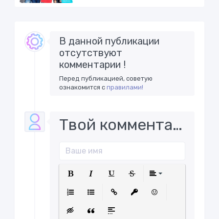
В данной публикации
отсутствуют
комментарии !
Перед публикацией, советую
ознакомится с
правилами!
Твой комментарий..
Полужирный
Курсив
Подчеркнутый
Зачеркнутый
Выравнива
Нумерованный список
Маркированный список
Вставить ссылку
Вставить защищенну
Вставить смайл