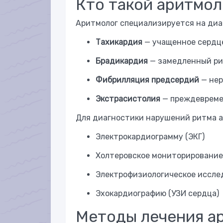
Кто такой аритмол
Аритмолог специализируется на диаг
Тахикардия
— учащенное сердц
Брадикардия
— замедленный ри
Фибрилляция предсердий
— нер
Экстрасистолия
— преждевреме
Для диагностики нарушений ритма а
Электрокардиограмму (ЭКГ)
Холтеровское мониторирование 
Электрофизиологическое иссле
Эхокардиографию (УЗИ сердца)
Методы лечения а