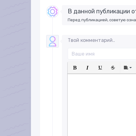
В данной публикации о
Перед публикацией, советую озн
Твой комментарий..
Полужирный
Курсив
Подчеркнуты
Зачеркн