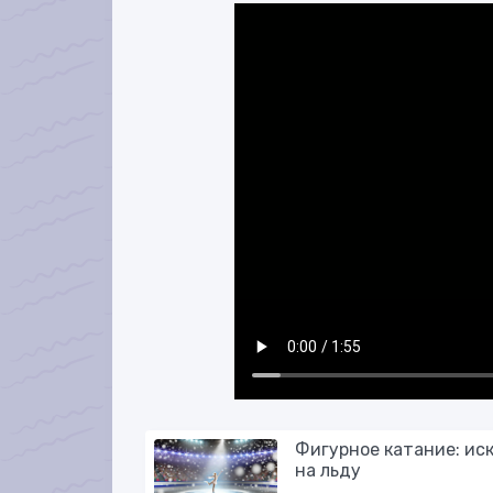
Фигурное катание: ис
на льду