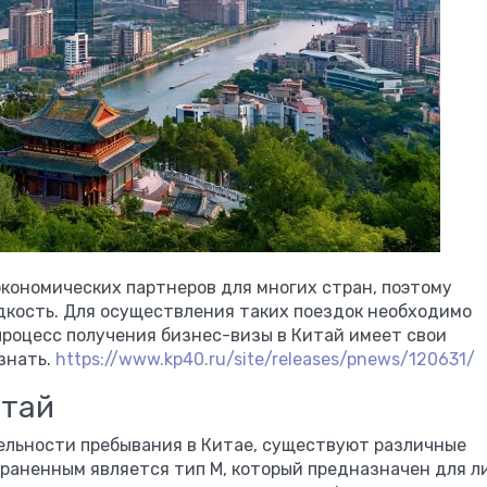
кономических партнеров для многих стран, поэтому
едкость. Для осуществления таких поездок необходимо
процесс получения бизнес-визы в Китай имеет свои
знать.
https://www.kp40.ru/site/releases/pnews/120631/
итай
ельности пребывания в Китае, существуют различные
раненным является тип М, который предназначен для л