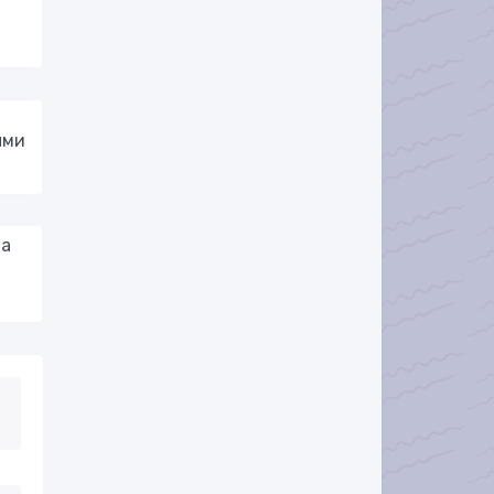
ыми
на