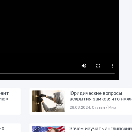
овит
Юридические вопросы
ию»
вскрытия замков: что нуж
28.08.2024, Статьи / Мир
EX
Зачем изучать английский