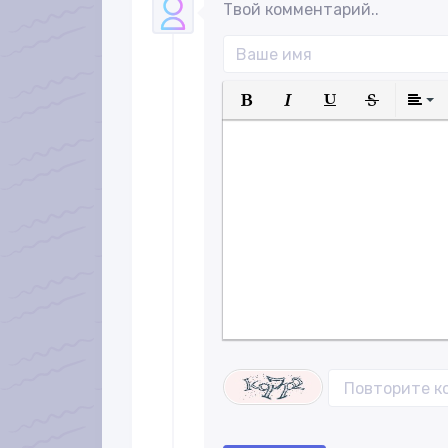
Твой комментарий..
Полужирный
Курсив
Подчеркнуты
Зачеркн