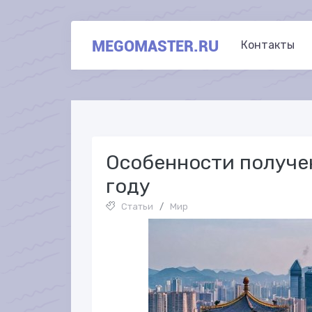
MEGOMASTER.RU
Контакты
Особенности получен
году
Статьи
/
Мир