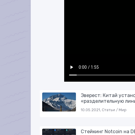
Эверест: Китай устан
«разделительную лин
10.05.2021, Статьи / Мир
Стейкинг Notcoin на D