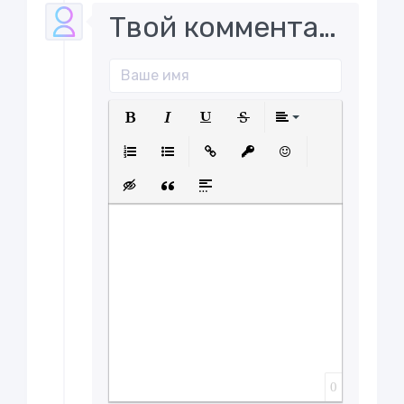
Твой комментарий..
Полужирный
Курсив
Подчеркнутый
Зачеркнутый
Выравнива
Нумерованный список
Маркированный список
Вставить ссылку
Вставить защищенну
Вставить смайл
Вставка скрытого текста
Вставка цитаты
Вставка спойлера
0