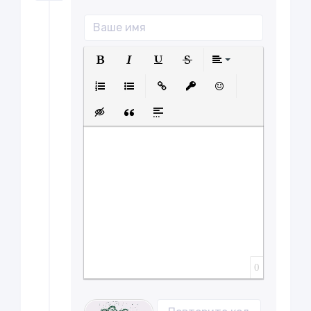
Полужирный
Курсив
Подчеркнутый
Зачеркнутый
Выравнива
Нумерованный список
Маркированный список
Вставить ссылку
Вставить защищенну
Вставить смайл
Вставка скрытого текста
Вставка цитаты
Вставка спойлера
0