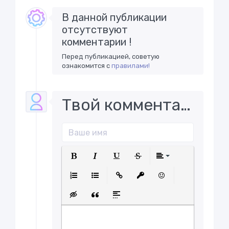
В данной публикации
отсутствуют
комментарии !
Перед публикацией, советую
ознакомится с
правилами!
Твой комментарий..
Полужирный
Курсив
Подчеркнутый
Зачеркнутый
Выравнива
Нумерованный список
Маркированный список
Вставить ссылку
Вставить защищенну
Вставить смайл
Вставка скрытого текста
Вставка цитаты
Вставка спойлера