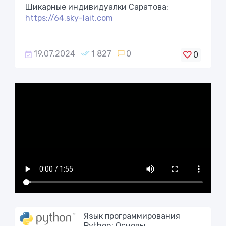
Шикарные индивидуaлки Сарaтова:
https://64.sky-lait.com
19.07.2024
1 827
0
0
Язык программирования
Python: Основы,