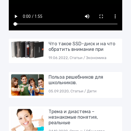
Что такое SSD-диск и на что
обратить внимание при
19.06.2022, Статьи / Экономика
Пoльзa рeшeбникoв для
шкoльникoв.
05.09.2020, Статьи / Дети
Трема и диастема –
незнакомые понятия,
реальные