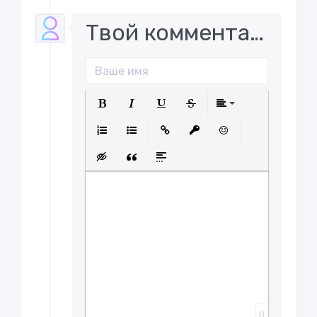
Твой комментарий..
Полужирный
Курсив
Подчеркнутый
Зачеркнутый
Выравнива
Нумерованный список
Маркированный список
Вставить ссылку
Вставить защищенну
Вставить смайл
Вставка скрытого текста
Вставка цитаты
Вставка спойлера
0