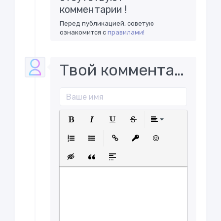
комментарии !
Перед публикацией, советую
ознакомится с
правилами!
Твой комментарий..
Полужирный
Курсив
Подчеркнутый
Зачеркнутый
Выравнива
Нумерованный список
Маркированный список
Вставить ссылку
Вставить защищенну
Вставить смайл
Вставка скрытого текста
Вставка цитаты
Вставка спойлера