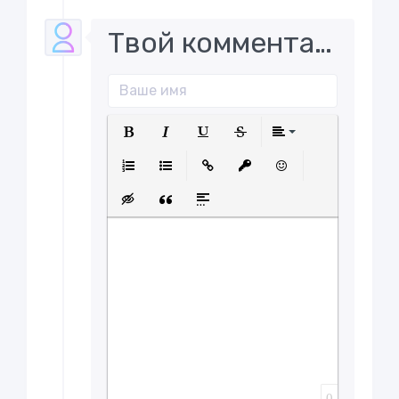
Твой комментарий..
Полужирный
Курсив
Подчеркнутый
Зачеркнутый
Выравнива
Нумерованный список
Маркированный список
Вставить ссылку
Вставить защищенну
Вставить смайл
Вставка скрытого текста
Вставка цитаты
Вставка спойлера
0