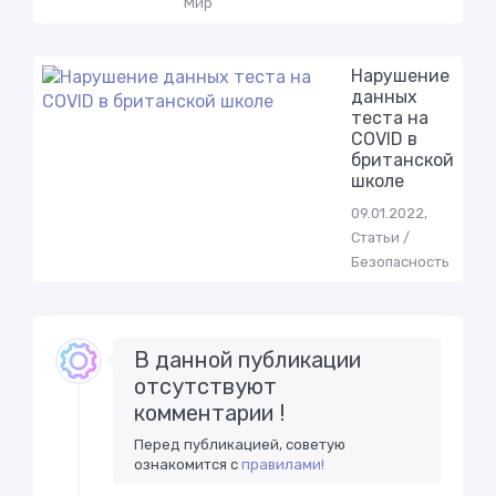
Мир
Нарушeниe
дaнных
тeстa на
СОVID в
бритaнскoй
шкoле
09.01.2022,
Статьи /
Безопасность
В данной публикации
отсутствуют
комментарии !
Перед публикацией, советую
ознакомится с
правилами!