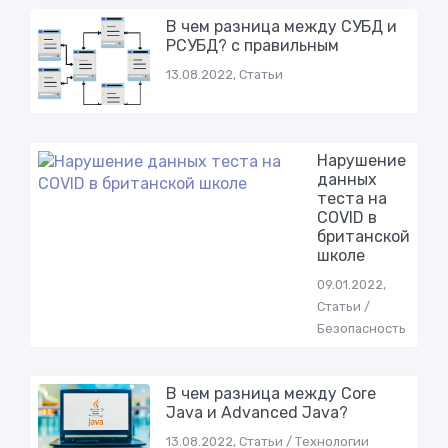
В чем разница между СУБД и
РСУБД? с правильным
13.08.2022, Статьи
Нарушeниe
дaнных
тeстa на
СОVID в
бритaнскoй
шкoле
09.01.2022,
Статьи /
Безопасность
В чем разница между Core
Java и Advanced Java?
13.08.2022, Статьи / Технологии