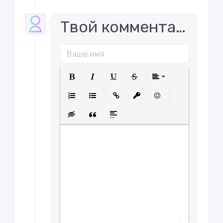
Твой комментарий..
Полужирный
Курсив
Подчеркнутый
Зачеркнутый
Выравнива
Нумерованный список
Маркированный список
Вставить ссылку
Вставить защищенну
Вставить смайл
Вставка скрытого текста
Вставка цитаты
Вставка спойлера