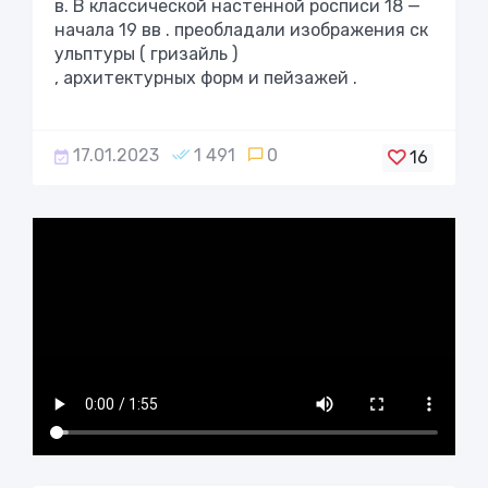
в
.
В
классической
настенной
росписи
18
—
начала
19
вв
.
преобладали
изображения
ск
ульптуры
(
гризайль
)
,
архитектурных
форм
и
пейзажей
.
17.01.2023
1 491
0
16