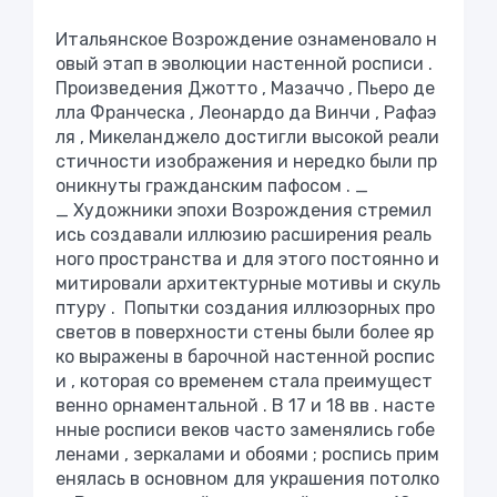
Итальянское
Возрождение
ознаменовало
н
овый
этап
в
эволюции
настенной
росписи
.
Произведения
Джотто
,
Мазаччо
,
Пьеро
де
лла
Франческа
,
Леонардо
да
Винчи
,
Рафаэ
ля
,
Микеланджело
достигли
высокой
реали
стичности
изображения
и
нередко
были
пр
оникнуты
гражданским
пафосом
. _
_
Художники
эпохи
Возрождения
стремил
ись
создавали
иллюзию
расширения
реаль
ного
пространства
и
для
этого
постоянно
и
митировали
архитектурные
мотивы
и
скуль
птуру
.
Попытки
создания
иллюзорных
про
светов
в
поверхности
стены
были
более
яр
ко
выражены
в
барочной
настенной
роспис
и
,
которая
со
временем
стала
преимущест
венно
орнаментальной
.
В
17
и
18
вв
.
насте
нные
росписи
веков
часто
заменялись
гобе
ленами
,
зеркалами
и
обоями
;
роспись
прим
енялась
в
основном
для
украшения
потолко