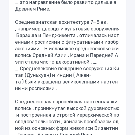
_
это
направление
было
развито
дальше
в
Древнем
Риме
.
Среднеазиатская
архитектура
7
—
8
вв
.
,
например
дворцы
и
культовые
сооружения
Варахша
и
Пенджикента
,
отличалась
наст
енными
росписями
с
фигуративными
изобр
ажениями
.
В
исламское
средневековье
жи
вопись
Средней
Азии
,
Ирана
и
Передней
А
зии
стала
чисто
декоративной
. _
_
Средневековые
пещерные
сооружения
Ки
тая
(
Дуньхуан
)
и
Индии
(
Ажан
-
та
)
были
украшены
великолепными
настен
ными
росписями
.
Средневековая
европейская
настенная
жи
вопись
,
проникнутая
высокой
духовностью
и
построенная
в
строгой
иерархической
по
следовательности
,
явилась
прообразом
од
ной
из
основных
форм
живописи
Византии
,
Грузии
,
Балкан
и
Древней
Руси
. _ _