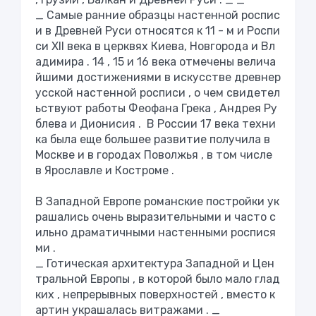
_
Самые
ранние
образцы
настенной
роспис
и
в
Древней
Руси
относятся
к
11
-
м
и
Роспи
си
XII
века
в
церквях
Киева
,
Новгорода
и
Вл
адимира
.
14
,
15
и
16
века
отмечены
велича
йшими
достижениями
в
искусстве
древнер
усской
настенной
росписи
,
о
чем
свидетел
ьствуют
работы
Феофана
Грека
,
Андрея
Ру
блева
и
Дионисия
.
В
России
17
века
техни
ка
была
еще
большее
развитие
получила
в
Москве
и
в
городах
Поволжья
,
в
том
числе
в
Ярославле
и
Костроме
.
В
Западной
Европе
романские
постройки
ук
рашались
очень
выразительными
и
часто
с
ильно
драматичными
настенными
роспися
ми
.
_
Готическая
архитектура
Западной
и
Цен
тральной
Европы
,
в
которой
было
мало
глад
ких
,
непрерывных
поверхностей
,
вместо
к
артин
украшалась
витражами
. _