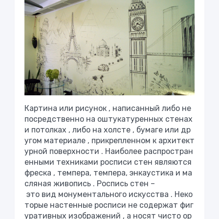
Картина
или
рисунок
,
написанный
либо
не
посредственно
на
оштукатуренных
стенах
и
потолках
,
либо
на
холсте
,
бумаге
или
др
угом
материале
,
прикрепленном
к
архитект
урной
поверхности
.
Наиболее
распростран
енными
техниками
росписи
стен
являются
фреска
,
темпера
,
темпера
,
энкаустика
и
ма
сляная
живопись
.
Роспись
стен
–
это
вид
монументального
искусства
.
Неко
торые
настенные
росписи
не
содержат
фиг
уративных
изображений
,
а
носят
чисто
ор