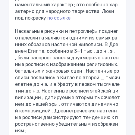
наментальный
характер
;
это
особенно
хар
актерно
для
народного
творчества
. Люки
под покраску
по ссылке
Наскальные
рисунки
и
петроглифы
позднег
о
палеолита
являются
одними
из
самых
ра
нних
образцов
настенной
живописи
.
В
Дре
внем
Египте
,
особенно
в
3
—
1
тыс
.
до
н
.
э
.
,
были
распространены
двухмерные
настен
ные
росписи
с
изображением
религиозных
,
батальных
и
жанровых
сцен
.
Настенные
ро
списи
появились
в
Китае
во
второй
_
тысяч
елетие
до
н
.
э
.
и
в
Урарту
в
первом
тысячеле
тии
до
н
.
э
.
Настенные
росписи
эгейской
ци
вилизации
,
датируемые
вторым
тысячелет
ием
до
нашей
эры
,
отличаются
динамично
й
композицией
.
Древнегреческие
настенн
ые
росписи
демонстрируют
тенденцию
к
п
ространственно
убедительным
изображен
иям
;