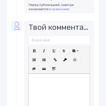
Перед публикацией, советую
ознакомится с
правилами!
Твой комментарий..
Полужирный
Курсив
Подчеркнутый
Зачеркнутый
Выравнива
Нумерованный список
Маркированный список
Вставить ссылку
Вставить защищенну
Вставить смайл
Вставка скрытого текста
Вставка цитаты
Вставка спойлера