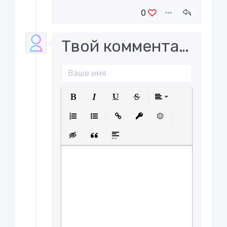
0
Твой комментарий..
Полужирный
Курсив
Подчеркнутый
Зачеркнутый
Выравнива
Нумерованный список
Маркированный список
Вставить ссылку
Вставить защищенну
Вставить смайл
Вставка скрытого текста
Вставка цитаты
Вставка спойлера