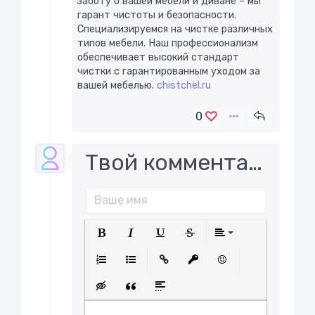
заботу о вашей мебели и диване – мы
гарант чистоты и безопасности.
Специализируемся на чистке различных
типов мебели. Наш профессионализм
обеспечивает высокий стандарт
чистки с гарантированным уходом за
вашей мебелью. ​
chistchel.ru
0
Твой комментарий..
Полужирный
Курсив
Подчеркнутый
Зачеркнутый
Выравнива
Нумерованный список
Маркированный список
Вставить ссылку
Вставить защищенну
Вставить смайл
Вставка скрытого текста
Вставка цитаты
Вставка спойлера