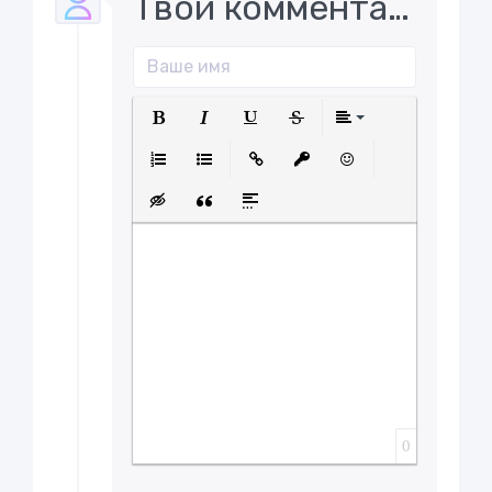
Твой комментарий..
Полужирный
Курсив
Подчеркнутый
Зачеркнутый
Выравнива
Нумерованный список
Маркированный список
Вставить ссылку
Вставить защищенну
Вставить смайл
Вставка скрытого текста
Вставка цитаты
Вставка спойлера
0