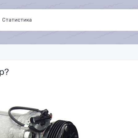
Статистика
р?