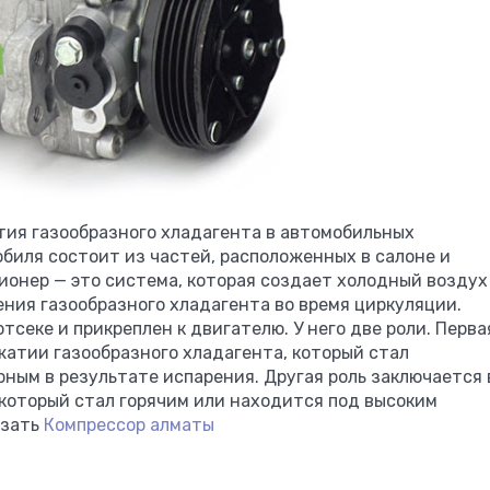
ия газообразного хладагента в автомобильных
биля состоит из частей, расположенных в салоне и
ионер — это система, которая создает холодный воздух
ния газообразного хладагента во время циркуляции.
секе и прикреплен к двигателю. У него две роли. Перва
жатии газообразного хладагента, который стал
ным в результате испарения. Другая роль заключается 
 который стал горячим или находится под высоким
азать
Компрессор алматы