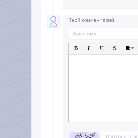
Твой комментарий..
Полужирный
Курсив
Подчеркнуты
Зачеркн